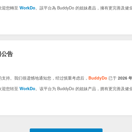
歡迎您轉至
WorkDo
。該平台為 BuddyDo 的姐妹產品，擁有更完善及
闭公告
的支持。我们很遗憾地通知您，经过慎重考虑后，
BuddyDo
已于
2026 年
欢迎您转至
WorkDo
。该平台为 BuddyDo 的姐妹产品，拥有更完善及