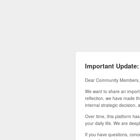
Important Update:
Dear Community Members,
We want to share an importa
reflection, we have made the
internal strategic decision,
Over time, this platform ha
your daily life. We are deepl
If you have questions, conce