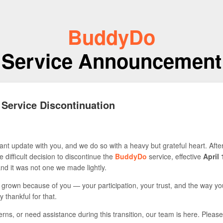
BuddyDo
Service Announcement
 Service Discontinuation
nt update with you, and we do so with a heavy but grateful heart. Afte
 difficult decision to discontinue the
BuddyDo
service, effective
April 
 and it was not one we made lightly.
s grown because of you — your participation, your trust, and the way yo
y thankful for that.
rns, or need assistance during this transition, our team is here. Please 