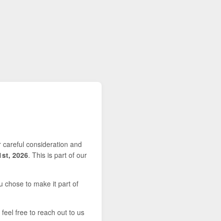
r careful consideration and
1st, 2026
. This is part of our
u chose to make it part of
feel free to reach out to us