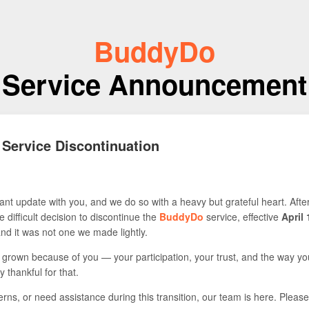
BuddyDo
Service Announcement
 Service Discontinuation
nt update with you, and we do so with a heavy but grateful heart. Afte
 difficult decision to discontinue the
BuddyDo
service, effective
April 
 and it was not one we made lightly.
s grown because of you — your participation, your trust, and the way yo
y thankful for that.
rns, or need assistance during this transition, our team is here. Please 