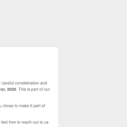
r careful consideration and
1st, 2026
. This is part of our
u chose to make it part of
feel free to reach out to us