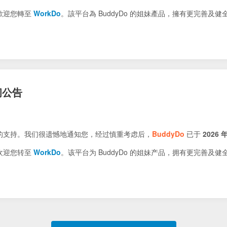
歡迎您轉至
WorkDo
。該平台為 BuddyDo 的姐妹產品，擁有更完善及
闭公告
的支持。我们很遗憾地通知您，经过慎重考虑后，
BuddyDo
已于
2026 年
欢迎您转至
WorkDo
。该平台为 BuddyDo 的姐妹产品，拥有更完善及