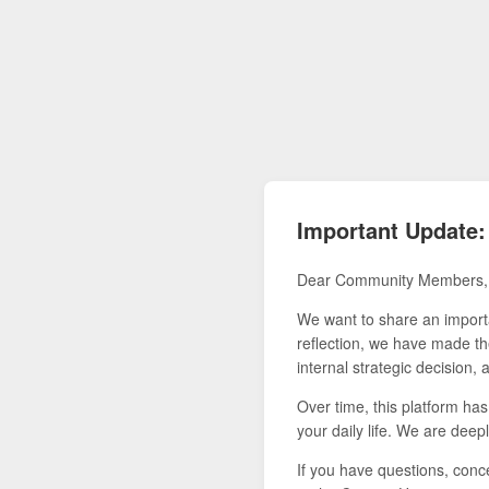
Important Update:
Dear Community Members,
We want to share an importa
reflection, we have made the
internal strategic decision,
Over time, this platform ha
your daily life. We are deepl
If you have questions, conce