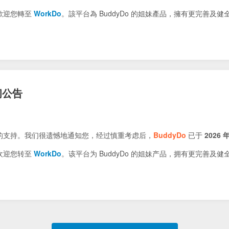
歡迎您轉至
WorkDo
。該平台為 BuddyDo 的姐妹產品，擁有更完善及
闭公告
的支持。我们很遗憾地通知您，经过慎重考虑后，
BuddyDo
已于
2026 年
欢迎您转至
WorkDo
。该平台为 BuddyDo 的姐妹产品，拥有更完善及