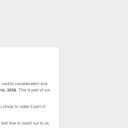
r careful consideration and
1st, 2026
. This is part of our
u chose to make it part of
feel free to reach out to us