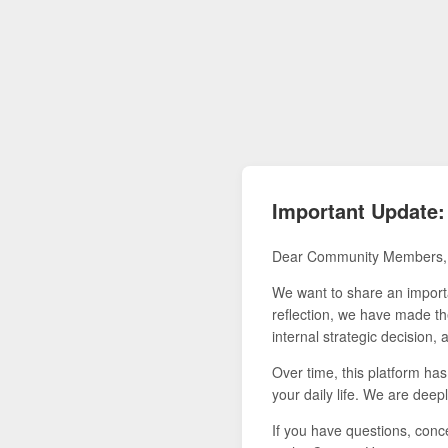
Important Update:
Dear Community Members,
We want to share an importa
reflection, we have made the
internal strategic decision,
Over time, this platform ha
your daily life. We are deepl
If you have questions, conce