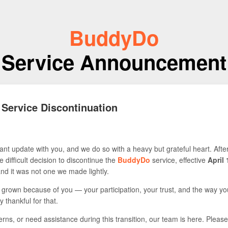
BuddyDo
Service Announcement
 Service Discontinuation
nt update with you, and we do so with a heavy but grateful heart. Afte
 difficult decision to discontinue the
BuddyDo
service, effective
April 
 and it was not one we made lightly.
s grown because of you — your participation, your trust, and the way yo
y thankful for that.
rns, or need assistance during this transition, our team is here. Please 