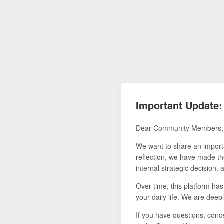
Important Update:
Dear Community Members,
We want to share an importa
reflection, we have made the
internal strategic decision,
Over time, this platform ha
your daily life. We are deepl
If you have questions, conce