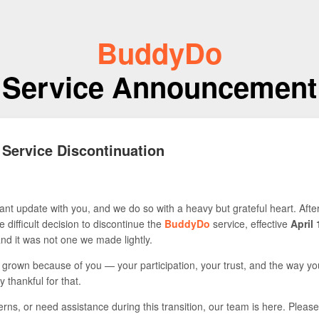
BuddyDo
Service Announcement
 Service Discontinuation
nt update with you, and we do so with a heavy but grateful heart. Afte
 difficult decision to discontinue the
BuddyDo
service, effective
April 
 and it was not one we made lightly.
s grown because of you — your participation, your trust, and the way yo
y thankful for that.
rns, or need assistance during this transition, our team is here. Please 