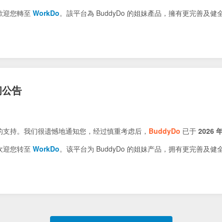
歡迎您轉至
WorkDo
。該平台為 BuddyDo 的姐妹產品，擁有更完善及
闭公告
的支持。我们很遗憾地通知您，经过慎重考虑后，
BuddyDo
已于
2026 年
欢迎您转至
WorkDo
。该平台为 BuddyDo 的姐妹产品，拥有更完善及