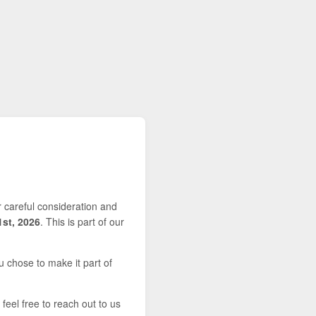
r careful consideration and
1st, 2026
. This is part of our
u chose to make it part of
feel free to reach out to us